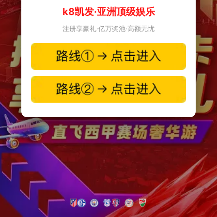
k8凯发·亚洲顶级娱乐
注册享豪礼·亿万奖池·高额无忧